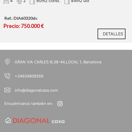
4
2
90m2 const.
84m2 util
Ref.: DIA60320dc
Precio: 750.000 €
DETALLES
GRAN VIA CARLES III,38-44,LOCAL 1, Barcelona
+34934908359
info@diagonalcasa.com
Encuéntranos también en: