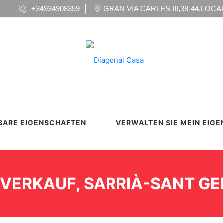
+34934908359
GRAN VIA CARLES III,38-44,LOCAL 
BARE EIGENSCHAFTEN
VERWALTEN SIE MEIN EIG
ERKAUF, SARRIÀ-SANT GER